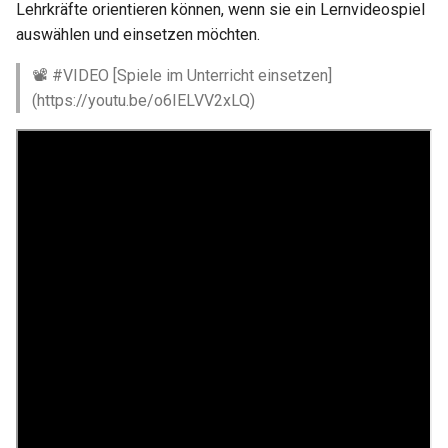
Lehrkräfte orientieren können, wenn sie ein Lernvideospiel
auswählen und einsetzen möchten.
Herausforderungen
📽 #VIDEO [Spiele im Unterricht einsetzen]
Moderation
(https://youtu.be/o6IELVV2xLQ)
Wie lässt sich GBL
umsetzen?
Spiele als gemeinsame
Erfahrung
Spiele als Text
Spiele als Modelle
Andere Werkzeuge
Vorbeurteilung und