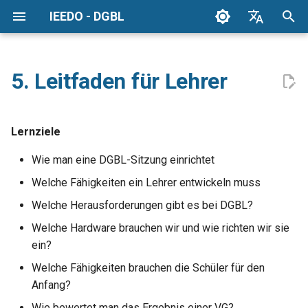
IEEDO - DGBL
S
English
u
Espanol
5. Leitfaden für Lehrer
Wie man EVG im
c
German
Klassenzimmer einsetzt
h
Greek
Lernziele
Teacher 2.0
e
Swedish
Wie man eine DGBL-Sitzung einrichtet
w
Ansatz
Welche Fähigkeiten ein Lehrer entwickeln muss
i
Welche Herausforderungen gibt es bei DGBL?
Tipps für den Einsatz von VG
r
im Klassenzimmer
Welche Hardware brauchen wir und wie richten wir sie
d
ein?
Muss
Welche Fähigkeiten brauchen die Schüler für den
i
Anfang?
n
Plus
Wie bewertet man das Ergebnis einer VG?