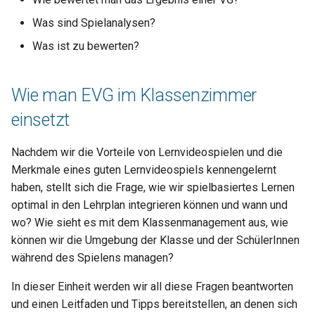
i
Eine Digital Game Based
Was sind Spielanalysen?
t
Learning-Sitzung
Was ist zu bewerten?
i
1. Einführung in das
a
Videospiel
Wie man EVG im Klassenzimmer
l
einsetzt
2. Gameplay / Erfahrung
i
Nachdem wir die Vorteile von Lernvideospielen und die
3. Spielergebnisse /
s
Merkmale eines guten Lernvideospiels kennengelernt
Punktestand
haben, stellt sich die Frage, wie wir spielbasiertes Lernen
i
optimal in den Lehrplan integrieren können und wann und
4. Reflexion / Analyse
e
wo? Wie sieht es mit dem Klassenmanagement aus, wie
r
können wir die Umgebung der Klasse und der SchülerInnen
5. Bildung abstrakter
während des Spielens managen?
Konzepte + Anwendung in
t
der realen Welt
In dieser Einheit werden wir all diese Fragen beantworten
und einen Leitfaden und Tipps bereitstellen, an denen sich
Lehrerkompetenzen