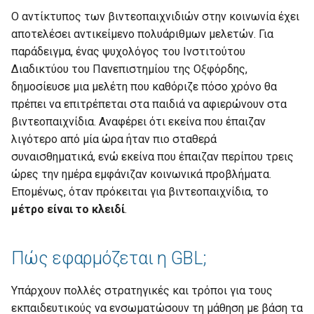
Ο αντίκτυπος των βιντεοπαιχνιδιών στην κοινωνία έχει
αποτελέσει αντικείμενο πολυάριθμων μελετών. Για
παράδειγμα, ένας ψυχολόγος του Ινστιτούτου
Διαδικτύου του Πανεπιστημίου της Οξφόρδης,
δημοσίευσε μια μελέτη που καθόριζε πόσο χρόνο θα
πρέπει να επιτρέπεται στα παιδιά να αφιερώνουν στα
βιντεοπαιχνίδια. Αναφέρει ότι εκείνα που έπαιζαν
λιγότερο από μία ώρα ήταν πιο σταθερά
συναισθηματικά, ενώ εκείνα που έπαιζαν περίπου τρεις
ώρες την ημέρα εμφάνιζαν κοινωνικά προβλήματα.
Επομένως, όταν πρόκειται για βιντεοπαιχνίδια, το
μέτρο είναι το κλειδί
.
Πώς εφαρμόζεται η GBL;
Υπάρχουν πολλές στρατηγικές και τρόποι για τους
εκπαιδευτικούς να ενσωματώσουν τη μάθηση με βάση τα