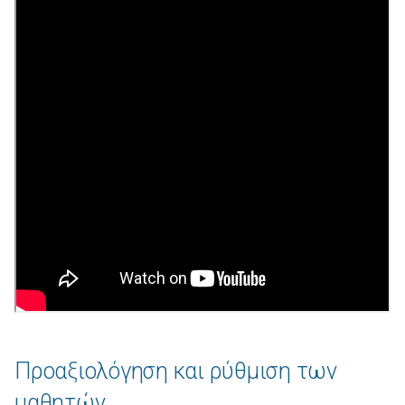
Προαξιολόγηση και ρύθμιση των
μαθητών