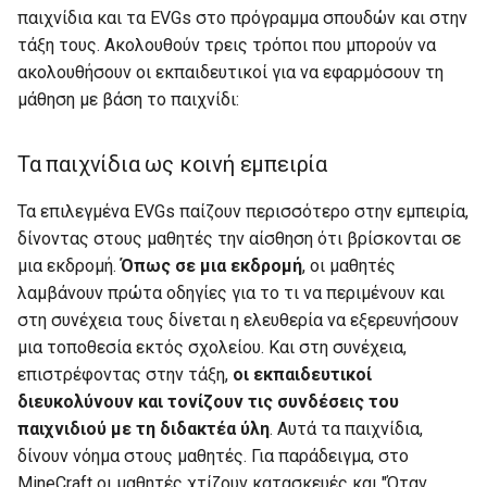
παιχνίδια και τα EVGs στο πρόγραμμα σπουδών και στην
τάξη τους. Ακολουθούν τρεις τρόποι που μπορούν να
ακολουθήσουν οι εκπαιδευτικοί για να εφαρμόσουν τη
μάθηση με βάση το παιχνίδι:
Τα παιχνίδια ως κοινή εμπειρία
Τα επιλεγμένα EVGs παίζουν περισσότερο στην εμπειρία,
δίνοντας στους μαθητές την αίσθηση ότι βρίσκονται σε
μια εκδρομή.
Όπως σε μια εκδρομή
, οι μαθητές
λαμβάνουν πρώτα οδηγίες για το τι να περιμένουν και
στη συνέχεια τους δίνεται η ελευθερία να εξερευνήσουν
μια τοποθεσία εκτός σχολείου. Και στη συνέχεια,
επιστρέφοντας στην τάξη,
οι εκπαιδευτικοί
διευκολύνουν και τονίζουν τις συνδέσεις του
παιχνιδιού με τη διδακτέα ύλη
. Αυτά τα παιχνίδια,
δίνουν νόημα στους μαθητές. Για παράδειγμα, στο
MineCraft οι μαθητές χτίζουν κατασκευές και "Όταν