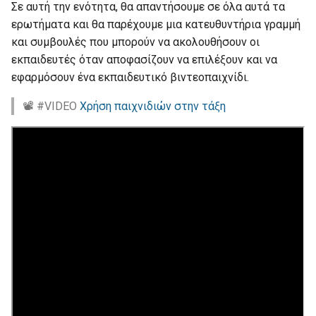
Σε αυτή την ενότητα, θα απαντήσουμε σε όλα αυτά τα
ερωτήματα και θα παρέχουμε μια κατευθυντήρια γραμμή
Δεξιότητες του
και συμβουλές που μπορούν να ακολουθήσουν οι
εκπαιδευτικού
εκπαιδευτές όταν αποφασίζουν να επιλέξουν και να
εφαρμόσουν ένα εκπαιδευτικό βιντεοπαιχνίδι.
Προκλήσεις
📽 #VIDEO
Χρήση παιχνιδιών στην τάξη
Μετριότητα
Πώς εφαρμόζεται η GBL;
Τα παιχνίδια ως κοινή
εμπειρία
Παιχνίδια ως κείμενο
Παιχνίδια ως μοντέλα
Άλλα εργαλεία