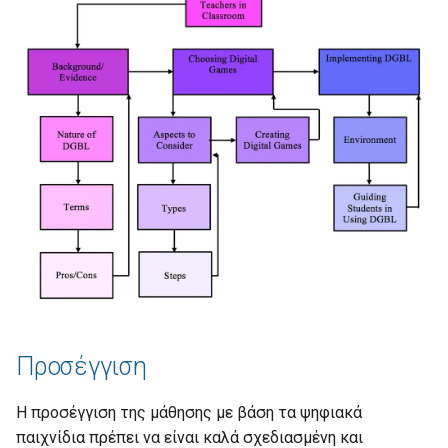
Προσέγγιση
Η προσέγγιση της μάθησης με βάση τα ψηφιακά
παιχνίδια πρέπει να είναι καλά σχεδιασμένη και