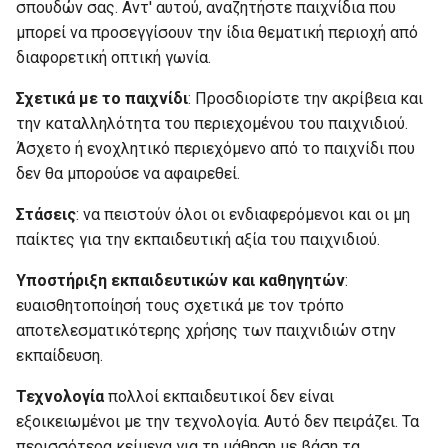
σπουδών σας. Αντ' αυτού, αναζητήστε παιχνίδια που
μπορεί να προσεγγίσουν την ίδια θεματική περιοχή από
διαφορετική οπτική γωνία.
Σχετικά με το παιχνίδι
: Προσδιορίστε την ακρίβεια και
την καταλληλότητα του περιεχομένου του παιχνιδιού.
Άσχετο ή ενοχλητικό περιεχόμενο από το παιχνίδι που
δεν θα μπορούσε να αφαιρεθεί.
Στάσεις
: να πειστούν όλοι οι ενδιαφερόμενοι και οι μη
παίκτες για την εκπαιδευτική αξία του παιχνιδιού.
Υποστήριξη εκπαιδευτικών και καθηγητών
:
ευαισθητοποίησή τους σχετικά με τον τρόπο
αποτελεσματικότερης χρήσης των παιχνιδιών στην
εκπαίδευση.
Τεχνολογία
πολλοί εκπαιδευτικοί δεν είναι
εξοικειωμένοι με την τεχνολογία. Αυτό δεν πειράζει. Τα
περισσότερα κείμενα για τη μάθηση με βάση τα