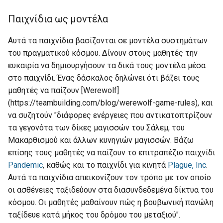
Παιχνίδια ως μοντέλα
Αυτά τα παιχνίδια βασίζονται σε μοντέλα συστημάτων
του πραγματικού κόσμου. Δίνουν στους μαθητές την
ευκαιρία να δημιουργήσουν τα δικά τους μοντέλα μέσα
στο παιχνίδι. Ένας δάσκαλος δηλώνει ότι βάζει τους
μαθητές να παίζουν [Werewolf]
(https://teambuilding.com/blog/werewolf-game-rules), και
να συζητούν "διάφορες ενέργειες που αντικατοπτρίζουν
τα γεγονότα των δίκες μαγισσών του Σάλεμ, του
Μακαρθισμού και άλλων κυνηγιών μαγισσών. Βάζω
επίσης τους μαθητές να παίζουν το επιτραπέζιο παιχνίδι
Pandemic
, καθώς και το παιχνίδι για κινητά
Plague, Inc
.
Αυτά τα παιχνίδια απεικονίζουν τον τρόπο με τον οποίο
οι ασθένειες ταξιδεύουν στα διασυνδεδεμένα δίκτυα του
κόσμου. Οι μαθητές μαθαίνουν πώς η βουβωνική πανώλη
ταξίδευε κατά μήκος του δρόμου του μεταξιού".