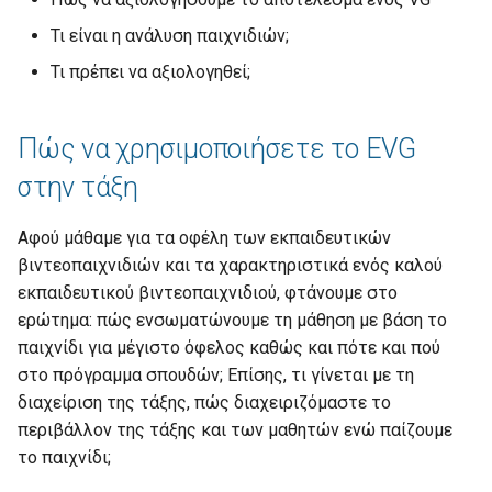
g
Μια συνεδρία ψηφιακής
Τι είναι η ανάλυση παιχνιδιών;
s
μάθησης με βάση το παιχνίδι
Τι πρέπει να αξιολογηθεί;
e
1. Εισαγωγή στο
a
βιντεοπαιχνίδι
Πώς να χρησιμοποιήσετε το EVG
r
στην τάξη
2. Παιχνίδι/εμπειρία
c
Αφού μάθαμε για τα οφέλη των εκπαιδευτικών
3. Αποτελέσματα του
h
βιντεοπαιχνιδιών και τα χαρακτηριστικά ενός καλού
παιχνιδιού / σκορ
εκπαιδευτικού βιντεοπαιχνιδιού, φτάνουμε στο
ερώτημα: πώς ενσωματώνουμε τη μάθηση με βάση το
4. Αναστοχασμός /
παιχνίδι για μέγιστο όφελος καθώς και πότε και πού
ανάλυση
στο πρόγραμμα σπουδών; Επίσης, τι γίνεται με τη
διαχείριση της τάξης, πώς διαχειριζόμαστε το
5. Διαμόρφωση
περιβάλλον της τάξης και των μαθητών ενώ παίζουμε
αφηρημένων εννοιών +
το παιχνίδι;
εφαρμογή στον
πραγματικό κόσμο