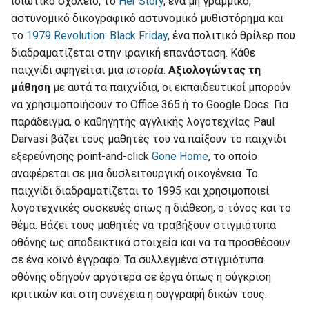
ιδιωτικό σχολείο, το
Her Story
, ένα μη γραμμικό,
αστυνομικό δικογραφικό αστυνομικό μυθιστόρημα και
το
1979 Revolution: Black Friday
, ένα πολιτικό θρίλερ που
διαδραματίζεται στην ιρανική επανάσταση. Κάθε
παιχνίδι αφηγείται μια
ιστορία
.
Αξιολογώντας τη
μάθηση
με αυτά τα παιχνίδια, οι εκπαιδευτικοί μπορούν
να χρησιμοποιήσουν το Office 365 ή το Google Docs. Για
παράδειγμα, ο καθηγητής αγγλικής λογοτεχνίας Paul
Darvasi βάζει τους μαθητές του να παίξουν το παιχνίδι
εξερεύνησης point-and-click
Gone Home
, το οποίο
αναφέρεται σε μια δυσλειτουργική οικογένεια. Το
παιχνίδι διαδραματίζεται το 1995 και χρησιμοποιεί
λογοτεχνικές συσκευές όπως η διάθεση, ο τόνος και το
θέμα. Βάζει τους μαθητές να τραβήξουν στιγμιότυπα
οθόνης ως αποδεικτικά στοιχεία και να τα προσθέσουν
σε ένα κοινό έγγραφο. Τα συλλεγμένα στιγμιότυπα
οθόνης οδηγούν αργότερα σε έργα όπως η σύγκριση
κριτικών και στη συνέχεια η συγγραφή δικών τους.