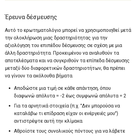
Έρευνα δέσμευσης
Αυτό το ερωτηματολόγιο μπορεί να χρησιμοποιηθεί μετά
την ολοκλήρωση μιας δραστηριότητας για την
αξιολόγηση του επιπέδου δέσμευσης σε σχέση με μια
άλλη δραστηριότητα. Προκειμένου να αναλυθούν τα
αποτελέσματα και να συγκριθούν τα επίπεδα δέσμευσης
μεταξύ δύο διαφορετικών δραστηριοτήτων, θα πρέπει
να γίνουν τα ακόλουθα βήματα.
Αποδώστε μια τιμή σε κάθε απάντηση, όπου
διαφωνώ απόλυτα = -2 έως συμφωνώ απόλυτα = 2
Για τα αρνητικά στοιχεία (π.χ. "Δεν μπορούσα να
καταλάβω τι επίδραση είχαν οι ενέργειές μου")
αντιστρέψτε αυτή την κλίμακα.
Αθροίστε τους συνολικούς πόντους για να λάβετε