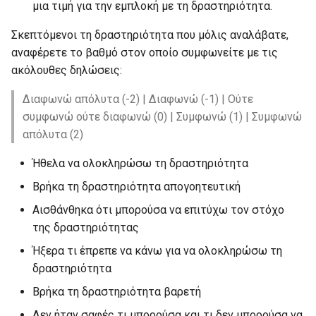
μια τιμή για την εμπλοκή με τη δραστηριότητα.
Σκεπτόμενοι τη δραστηριότητα που μόλις αναλάβατε,
αναφέρετε το βαθμό στον οποίο συμφωνείτε με τις
ακόλουθες δηλώσεις:
Διαφωνώ απόλυτα (-2) | Διαφωνώ (-1) | Ούτε
συμφωνώ ούτε διαφωνώ (0) | Συμφωνώ (1) | Συμφωνώ
απόλυτα (2)
Ήθελα να ολοκληρώσω τη δραστηριότητα
Βρήκα τη δραστηριότητα απογοητευτική
Αισθάνθηκα ότι μπορούσα να επιτύχω τον στόχο
της δραστηριότητας
Ήξερα τι έπρεπε να κάνω για να ολοκληρώσω τη
δραστηριότητα
Βρήκα τη δραστηριότητα βαρετή
Δεν ήταν σαφές τι μπορούσα και τι δεν μπορούσα να