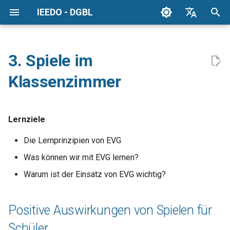
IEEDO - DGBL
S
English
u
Espanol
3. Spiele im
Positive Auswirkungen von
c
German
Klassenzimmer
Spielen für Schüler
h
Greek
Fähigkeiten des 21.
e
Swedish
Jahrhunderts
Lernziele
w
Die Lernprinzipien von EVG
Was Spiele bieten
i
Was können wir mit EVG lernen?
r
Lernfluss
Warum ist der Einsatz von EVG wichtig?
d
Videospiele und neue
i
Lehrmethoden
Positive Auswirkungen von Spielen für
n
Schüler