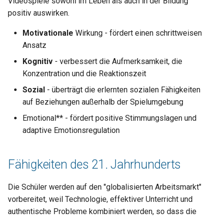
Videospiele sowohl im Leben als auch in der Bildung
Empfindung und
positiv auswirken.
Wahrnehmung
Motivationale
Wirkung - fördert einen schrittweisen
Ansatz
Logisches Denken und
Verstehen
Kognitiv
- verbessert die Aufmerksamkeit, die
Konzentration und die Reaktionszeit
Koordination
Sozial
- überträgt die erlernten sozialen Fähigkeiten
auf Beziehungen außerhalb der Spielumgebung
Lernprinzipien
Emotional** - fördert positive Stimmungslagen und
Was wir mit EVG lernen
adaptive Emotionsregulation
können
Fähigkeiten des 21. Jahrhunderts
Wann und warum EVGs
einsetzen?
Die Schüler werden auf den "globalisierten Arbeitsmarkt"
vorbereitet, weil Technologie, effektiver Unterricht und
16 Gründe, warum EVGs im
authentische Probleme kombiniert werden, so dass die
Unterricht eingesetzt werden