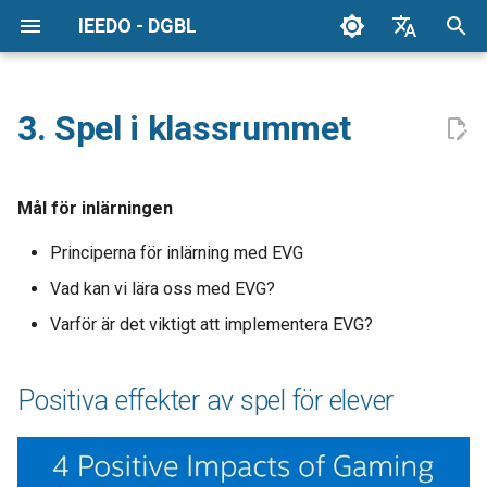
IEEDO - DGBL
I
English
n
Espanol
3. Spel i klassrummet
Positiva effekter av spel för
i
German
elever
t
Greek
Mål för inlärningen
Färdigheter för det 21:a
i
Swedish
århundradet
Principerna för inlärning med EVG
a
Vad kan vi lära oss med EVG?
Vad spel ger
l
Varför är det viktigt att implementera EVG?
i
Inlärningsflöde
z
Positiva effekter av spel för elever
Videospel och nya
i
undervisningsmetoder
n