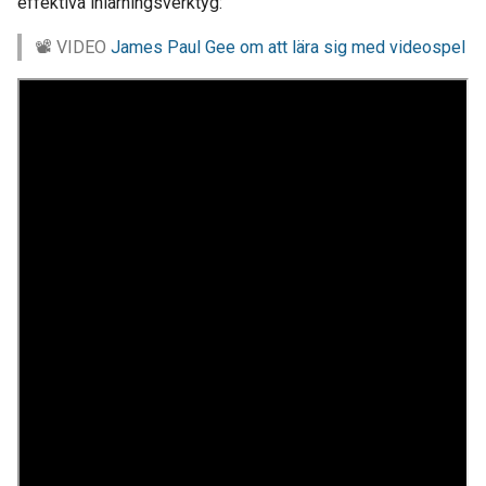
effektiva inlärningsverktyg:
📽 VIDEO
James Paul Gee om att lära sig med videospel