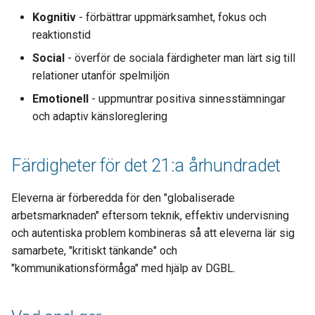
Kognitiv
- förbättrar uppmärksamhet, fokus och
Resonemang och förståelse
reaktionstid
Social
- överför de sociala färdigheter man lärt sig till
Koordination
relationer utanför spelmiljön
Emotionell
- uppmuntrar positiva sinnesstämningar
Principer för inlärning
och adaptiv känsloreglering
Vad vi kan lära oss med EVG
Färdigheter för det 21:a århundradet
När och varför implementera
EVG?
Eleverna är förberedda för den "globaliserade
arbetsmarknaden" eftersom teknik, effektiv undervisning
16 anledningar till varför man
och autentiska problem kombineras så att eleverna lär sig
bör implementera EVG i
samarbete, "kritiskt tänkande" och
klassrummet
"kommunikationsförmåga" med hjälp av DGBL.
Genomgång av enheten