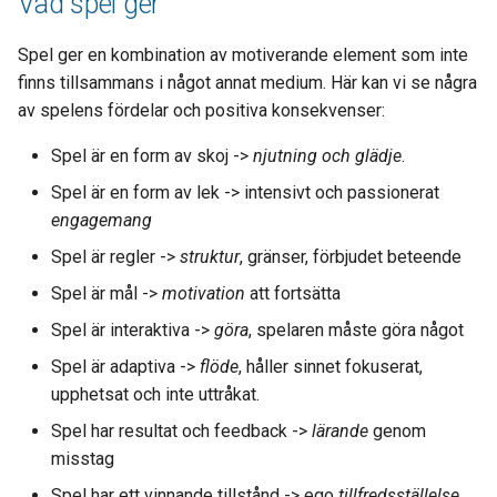
Vad spel ger
Spel ger en kombination av motiverande element som inte
finns tillsammans i något annat medium. Här kan vi se några
av spelens fördelar och positiva konsekvenser:
Spel är en form av skoj ->
njutning och glädje
.
Spel är en form av lek -> intensivt och passionerat
engagemang
Spel är regler ->
struktur
, gränser, förbjudet beteende
Spel är mål ->
motivation
att fortsätta
Spel är interaktiva ->
göra
, spelaren måste göra något
Spel är adaptiva ->
flöde
, håller sinnet fokuserat,
upphetsat och inte uttråkat.
Spel har resultat och feedback ->
lärande
genom
misstag
Spel har ett vinnande tillstånd -> ego
tillfredsställelse