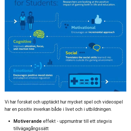
Hur effektiva är videospel i
g
klassrummet?
s
Fördelar
e
a
Nackdelar
r
Ångest hos elever
c
Video Inlärning genom
h
"seriösa spel"
Kognitiva färdigheter och spel
Uppmärksamhet
Vi har forskat och upptäckt hur mycket spel och videospel
har en positiv inverkan både i livet och i utbildningen.
Minne
Motiverande
effekt - uppmuntrar till ett stegvis
tillvägagångssätt
Känsel och varseblivning